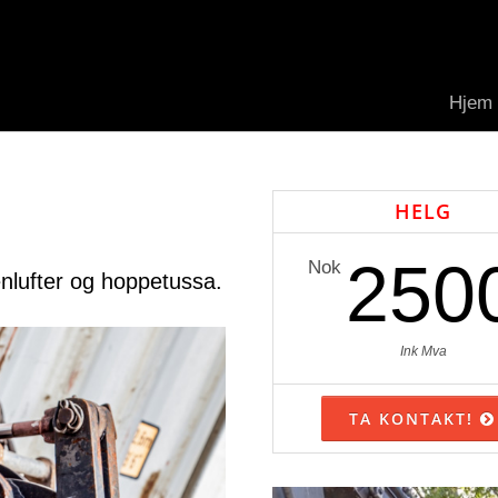
Hjem
HELG
250
Nok
lenlufter og hoppetussa.
Ink Mva
TA KONTAKT!