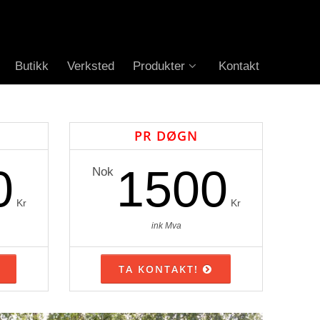
Butikk
Verksted
Produkter
Kontakt
PR DØGN
0
1500
Nok
Kr
Kr
ink Mva
TA KONTAKT!